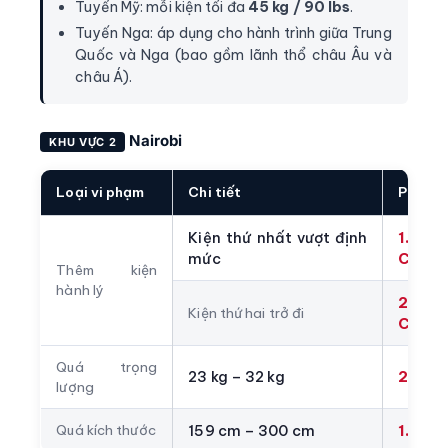
Tuyến Mỹ: mỗi kiện tối đa
45 kg / 90 lbs
.
Tuyến Nga: áp dụng cho hành trình giữa Trung
Quốc và Nga (bao gồm lãnh thổ châu Âu và
châu Á).
Nairobi
KHU VỰC 2
Loại vi phạm
Chi tiết
Phí
Kiện thứ nhất vượt định
1.000
mức
CNY/k
Thêm kiện
hành lý
2.000
Kiện thứ hai trở đi
CNY/k
Quá trọng
23 kg – 32 kg
2.000
lượng
Quá kích thước
159 cm – 300 cm
1.000