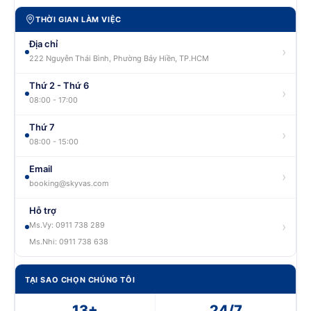
THỜI GIAN LÀM VIỆC
Địa chỉ
›
222 Nguyễn Thái Bình, Phường Bảy Hiền, TP.HCM
Thứ 2 - Thứ 6
›
08:00 - 17:00
Thứ 7
›
08:00 - 15:00
Email
›
booking@skyvas.com
Hỗ trợ
›
Ms.Vy: 0911 738 289
Ms.Nhi: 0911 738 638
TẠI SAO CHỌN CHÚNG TÔI
13+
24/7