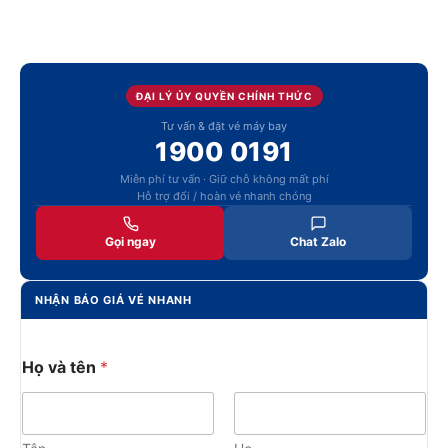
ĐẠI LÝ ỦY QUYỀN CHÍNH THỨC
Tư vấn & đặt vé máy bay
1900 0191
Miễn phí tư vấn · Giữ chỗ không mất phí
Hỗ trợ đổi / hoàn vé nhanh chóng
Gọi ngay
Chat Zalo
NHẬN BÁO GIÁ VÉ NHANH
Họ và tên
*