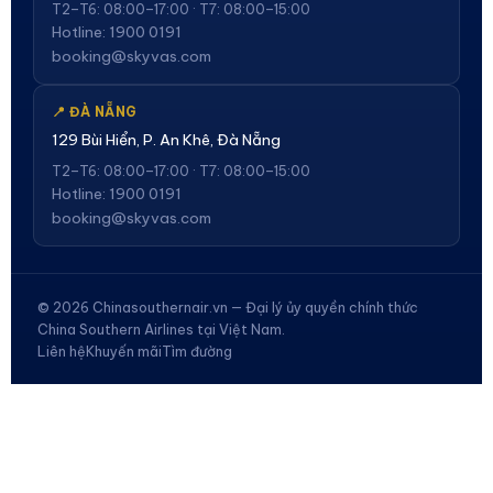
T2–T6: 08:00–17:00 · T7: 08:00–15:00
Hotline: 1900 0191
booking@skyvas.com
📍 ĐÀ NẴNG
129 Bùi Hiển, P. An Khê, Đà Nẵng
T2–T6: 08:00–17:00 · T7: 08:00–15:00
Hotline: 1900 0191
booking@skyvas.com
© 2026 Chinasouthernair.vn — Đại lý ủy quyền chính thức
China Southern Airlines tại Việt Nam.
Liên hệ
Khuyến mãi
Tìm đường