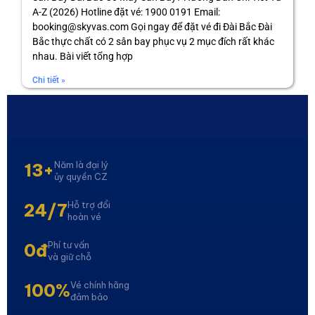
A-Z (2026) Hotline đặt vé: 1900 0191 Email:
booking@skyvas.com Gọi ngay để đặt vé đi Đài Bắc Đài
Bắc thực chất có 2 sân bay phục vụ 2 mục đích rất khác
nhau. Bài viết tổng hợp
Chi tiết »
Năm là đại lý
13+
ủy quyền CZ
Hỗ trợ đổi
24/7
hoàn vé
Phí tư vấn
0đ
và giữ chỗ
Vé chính hãng
100%
đảm bảo