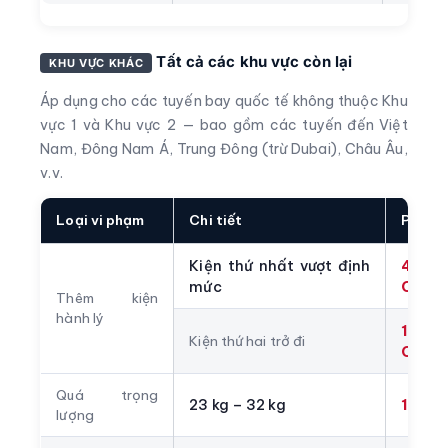
Tất cả các khu vực còn lại
KHU VỰC KHÁC
Áp dụng cho các tuyến bay quốc tế không thuộc Khu
vực 1 và Khu vực 2 — bao gồm các tuyến đến Việt
Nam, Đông Nam Á, Trung Đông (trừ Dubai), Châu Âu,
v.v.
Loại vi phạm
Chi tiết
Phí
Kiện thứ nhất vượt định
450
mức
CNY/k
Thêm kiện
hành lý
1.300
Kiện thứ hai trở đi
CNY/k
Quá trọng
23 kg – 32 kg
1.000
lượng