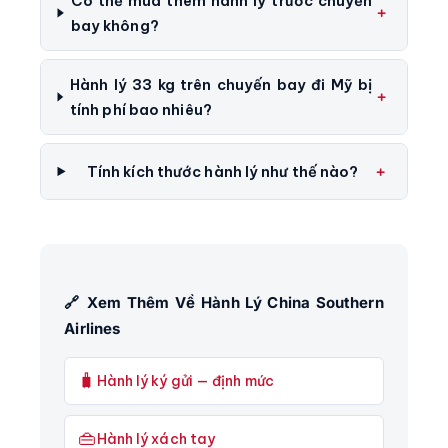
Có thể mua thêm hành lý trước chuyến
bay không?
Hành lý 33 kg trên chuyến bay đi Mỹ bị
tính phí bao nhiêu?
Tính kích thước hành lý như thế nào?
🔗 Xem Thêm Về Hành Lý China Southern
Airlines
🧳
Hành lý ký gửi — định mức
👜
Hành lý xách tay