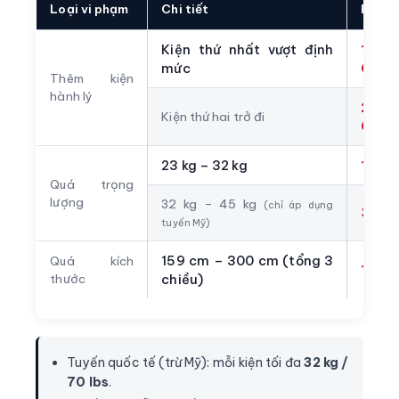
Loại vi phạm
Chi tiết
Phí
Kiện thứ nhất vượt định
1.00
mức
CNY/
Thêm kiện
hành lý
2.00
Kiện thứ hai trở đi
CNY/
23 kg – 32 kg
1.00
Quá trọng
lượng
32 kg – 45 kg
(chỉ áp dụng
3.00
tuyến Mỹ)
159 cm – 300 cm (tổng 3
Quá kích
1.00
thước
chiều)
Tuyến quốc tế (trừ Mỹ): mỗi kiện tối đa
32 kg /
70 lbs
.