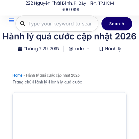
222 Nguyễn Thái Bình, P. Bảy Hiền, TP.HCM
Nhảy
1900 0191
tới
nội
Search
dung
Trang Chủ
Tuyến Bay
Dịch Vụ
Khuyến Mãi
Thông Tin Du Lịch
Hành Lý
Hành lý quá cước cập nhật 2026
Tháng 7 29, 2015
admin
Hành lý
Home
»
Hành lý quá cước cập nhật 2026
Trang chủ
›
Hành lý
›
Hành lý quá cước