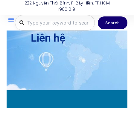
222 Nguyễn Thái Bình, P. Bảy Hiền, TP.HCM
Nhảy
1900 0191
tới
nội
Search
dung
Trang Chủ
Tuyến Bay
Dịch Vụ
Khuyến Mãi
Thông Tin Du Lịch
Hành Lý
Liên hệ