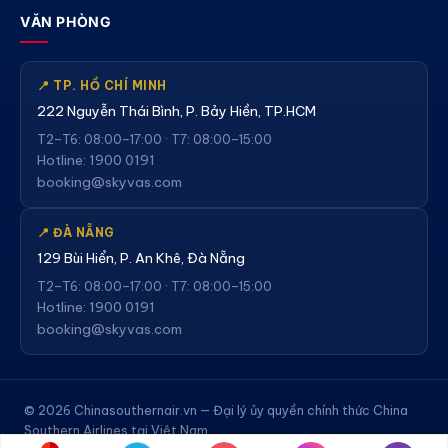
VĂN PHÒNG
📍 TP. HỒ CHÍ MINH
222 Nguyễn Thái Bình, P. Bảy Hiền, TP.HCM
T2–T6: 08:00–17:00 · T7: 08:00–15:00
Hotline: 1900 0191
booking@skyvas.com
📍 ĐÀ NẴNG
129 Bùi Hiển, P. An Khê, Đà Nẵng
T2–T6: 08:00–17:00 · T7: 08:00–15:00
Hotline: 1900 0191
booking@skyvas.com
© 2026 Chinasouthernair.vn — Đại lý ủy quyền chính thức China
Southern Airlines tại Việt Nam.