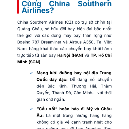
Cùng China Southern
Airlines?
China Southern Airlines (CZ) có trụ sở chính tại
Quảng Châu, sở hữu đội bay hiện đại bậc nhất
thế giới với các dòng máy bay thân rộng như
Boeing 787 Dreamliner và Airbus A350. Tại Việt
Nam, hãng khai thác các chuyến bay khởi hành
trực tiếp từ sân bay
Hà Nội (HAN)
và
TP. Hồ Chí
Minh (SGN)
.
Mạng lưới đường bay nội địa Trung
Quốc dày đặc:
Dễ dàng nối chuyến
đến Bắc Kinh, Thượng Hải, Thâm
Quyến, Thành Đô, Côn Minh… với thời
gian chờ ngắn.
“Cầu nối” hoàn hảo đi Mỹ và Châu
Âu:
Là một trong những hãng hàng
không có giá vé cạnh tranh nhất cho
các chặng bay đi Los Angeles, San