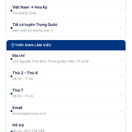
Việt Nam → Hoa Kỳ
›
Via Quảng Châu
Tất cả tuyến Trung Quốc
›
Xem toàn bộ đường bay →
THỜI GIAN LÀM VIỆC
Địa chỉ
›
222 Nguyễn Thái Bình, Phường Bảy Hiền, TP.HCM
Thứ 2 - Thứ 6
›
08:00 - 17:00
Thứ 7
›
08:00 - 15:00
Email
›
booking@skyvas.com
Hỗ trợ
›
Ms.Vy: 0911 738 289