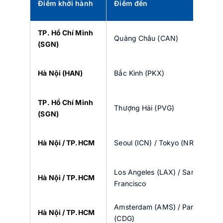
Điểm khởi hành
Điểm đến
TP. Hồ Chí Minh
Quảng Châu (CAN)
(SGN)
Hà Nội (HAN)
Bắc Kinh (PKX)
TP. Hồ Chí Minh
Thượng Hải (PVG)
(SGN)
Hà Nội / TP.HCM
Seoul (ICN) / Tokyo (NRT)
Los Angeles (LAX) / San
Hà Nội / TP.HCM
Francisco
Amsterdam (AMS) / Paris
Hà Nội / TP.HCM
(CDG)