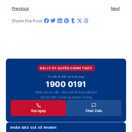
Previous
Next
Share the Post:
ĐẠI LÝ ỦY QUYỀN CHÍNH THỨC
Tư vấn & đặt vé máy bay
1900 0191
Miễn phí tư vấn · Giữ chỗ không mất phí
Hỗ trợ đổi / hoàn vé nhanh chóng
Gọi ngay
Chat Zalo
NHẬN BÁO GIÁ VÉ NHANH