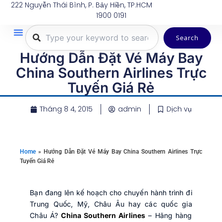
Nhảy
222 Nguyễn Thái Bình, P. Bảy Hiền, TP.HCM
1900 0191
tới
nội
Search
dung
Trang Chủ
Tuyến Bay
Dịch Vụ
Khuyến Mãi
Thông Tin Du Lịch
Hành Lý
Hướng Dẫn Đặt Vé Máy Bay
China Southern Airlines Trực
Tuyến Giá Rẻ
Tháng 8 4, 2015
admin
Dịch vụ
Home
»
Hướng Dẫn Đặt Vé Máy Bay China Southern Airlines Trực
Tuyến Giá Rẻ
Bạn đang lên kế hoạch cho chuyến hành trình đi
Trung Quốc, Mỹ, Châu Âu hay các quốc gia
Châu Á?
China Southern Airlines
– Hãng hàng