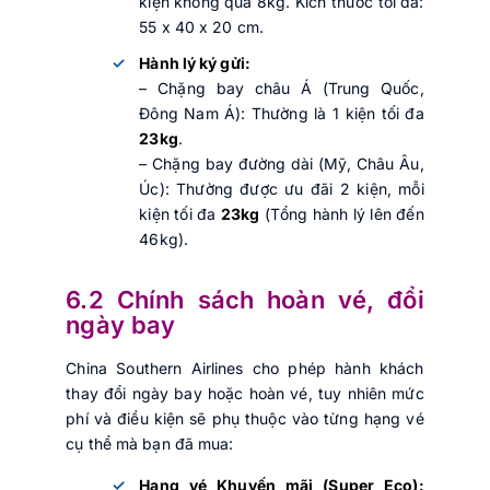
kiện không quá 8kg. Kích thước tối đa:
55 x 40 x 20 cm.
Hành lý ký gửi:
– Chặng bay châu Á (Trung Quốc,
Đông Nam Á): Thường là 1 kiện tối đa
23kg
.
– Chặng bay đường dài (Mỹ, Châu Âu,
Úc): Thường được ưu đãi 2 kiện, mỗi
kiện tối đa
23kg
(Tổng hành lý lên đến
46kg).
6.2 Chính sách hoàn vé, đổi
ngày bay
China Southern Airlines cho phép hành khách
thay đổi ngày bay hoặc hoàn vé, tuy nhiên mức
phí và điều kiện sẽ phụ thuộc vào từng hạng vé
cụ thể mà bạn đã mua:
Hạng vé Khuyến mãi (Super Eco):