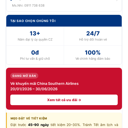
Ms.Nhi: 0911 738 638
TẠI SAO CHỌN CHÚNG TÔI
13+
24/7
Năm đại lý ủy quyền CZ
Hỗ trợ đổi hoàn vé
0đ
100%
Phí tư vấn & giữ chỗ
Vé chính hãng đảm bảo
ĐANG MỞ BÁN
Vé khuyến mãi China Southern Airlines
20/01/2026 – 30/06/2026
Xem tất cả ưu đãi →
MẸO ĐẶT VÉ TIẾT KIỆM
Đặt trước
45–90 ngày
tiết kiệm 20–30%. Tránh Tết âm lịch và