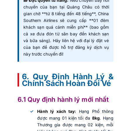
🎁 Đặc quyền từ hãng:
Nếu chuyến bay nối
chuyến của bạn tại Quảng Châu có thời
gian chờ **từ 8 tiếng đến 48 tiếng**, China
Southern Airlines sẽ cung cấp **01 đêm
khách sạn quá cảnh miễn phí** (bao gồm
cả xe đưa đón từ sân bay đến khách sạn
và bữa sáng). Hãy liên hệ với đại lý đặt vé
của bạn để được hỗ trợ đăng ký dịch vụ
này trước chuyến đi!
6. Quy Định Hành Lý &
Chính Sách Hoàn Đổi Vé
6.1 Quy định hành lý mới nhất
Hành lý xách tay:
Hạng Phổ thông
được mang 01 kiện tối đa
8kg
. Hạng
Thương gia được mang 02 kiện, mỗi