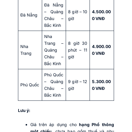
Đà Nẵng
– Quảng
8 giờ – 10
4.500.00
Đà Nẵng
Châu –
giờ
0 VNĐ
Bắc Kinh
Nha
Trang –
8 giờ 30
Nha
4.900.00
Quảng
phút – 11
Trang
0 VNĐ
Châu –
giờ
Bắc Kinh
Phú Quốc
– Quảng
9 giờ – 12
5.300.00
Phú Quốc
Châu –
giờ
0 VNĐ
Bắc Kinh
Lưu ý:
Giá trên áp dụng cho
hạng Phổ thông
một chiều
, chưa bao gồm thuế và phụ