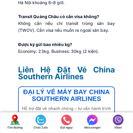
Hà Nội khoảng 6–8 giờ.
Transit Quảng Châu có cần visa không?
Không cần nếu chỉ transit trong sân bay
(TWOV). Cần visa nếu muốn ra ngoài sân bay.
Được ký gửi bao nhiêu kg?
Economy: 23kg. Business: 30kg (2 kiện).
Liên Hệ Đặt Vé China
Southern Airlines
ĐẠI LÝ VÉ MÁY BAY CHINA
SOUTHERN AIRLINES
Hỗ trợ đặt vé nhanh chóng – tư vấn hành trình
chi tiết – giá tốt mỗi ngày
☎ Hotline đặt vé:
1900 0191
Tìm đường
Chat Zalo
Gọi ngay
Messenger
Viber