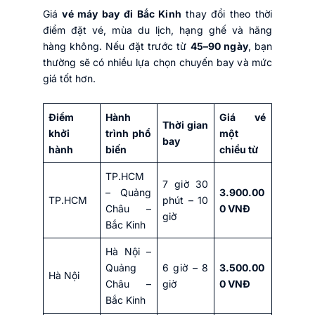
Giá
vé máy bay đi Bắc Kinh
thay đổi theo thời
điểm đặt vé, mùa du lịch, hạng ghế và hãng
hàng không. Nếu đặt trước từ
45–90 ngày
, bạn
thường sẽ có nhiều lựa chọn chuyến bay và mức
giá tốt hơn.
Điểm
Hành
Giá vé
Thời gian
khởi
trình phổ
một
bay
hành
biến
chiều từ
TP.HCM
7 giờ 30
– Quảng
3.900.00
TP.HCM
phút – 10
Châu –
0 VNĐ
giờ
Bắc Kinh
Hà Nội –
Quảng
6 giờ – 8
3.500.00
Hà Nội
Châu –
giờ
0 VNĐ
Bắc Kinh