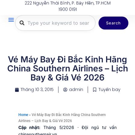
222 Nguyễn Thái Bình, P. Bảy Hiền, TP.HCM
Nhảy
1900 0191
tới
nội
Search
dung
Trang Chủ
Tuyến Bay
Dịch Vụ
Khuyến Mãi
Thông Tin Du Lịch
Hành Lý
Vé Máy Bay Đi Bắc Kinh Hãng
China Southern Airlines – Lịch
Bay & Giá Vé 2026
Tháng 10 3, 2015
admin
Tuyến bay
Home
»
Vé Máy Bay Đi Bắc Kinh Hãng China Southern
Airlines – Lịch Bay & Giá Vé 2026
Cập nhật:
Tháng 5/2026 · Đội ngũ tư vấn
chinasouthernair.vn