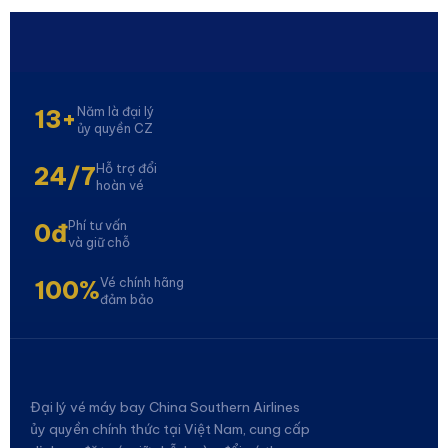
Năm là đại lý
13+
ủy quyền CZ
Hỗ trợ đổi
24/7
hoàn vé
Phí tư vấn
0đ
và giữ chỗ
Vé chính hãng
100%
đảm bảo
Đại lý vé máy bay China Southern Airlines
ủy quyền chính thức tại Việt Nam, cung cấp