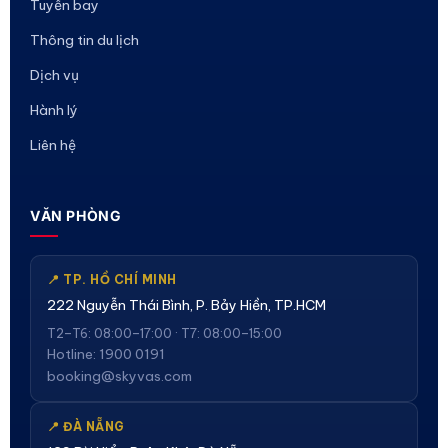
Tuyến bay
Thông tin du lịch
Dịch vụ
Hành lý
Liên hệ
VĂN PHÒNG
📍 TP. HỒ CHÍ MINH
222 Nguyễn Thái Bình, P. Bảy Hiền, TP.HCM
T2–T6: 08:00–17:00 · T7: 08:00–15:00
Hotline: 1900 0191
booking@skyvas.com
📍 ĐÀ NẴNG