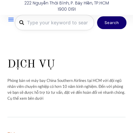
222 Nguyễn Thái Bình, P. Bảy Hiền, TP.HCM
Nhảy
1900 0191
tới
nội
Search
dung
Trang Chủ
Tuyến Bay
Dịch Vụ
Khuyến Mãi
Thông Tin Du Lịch
Hành Lý
DỊCH VỤ
Phòng bán vé máy bay China Southern Airlines tại HCM với đội ngũ
nhân viên chuyên nghiệp có hơn 10 năm kinh nghiệm. Đến với phòng
vé bạn sẽ được hỗ trợ từ tư vấn, đặt vé đến hoàn đổi vé nhanh chóng.
Cụ thể xem bên dưới