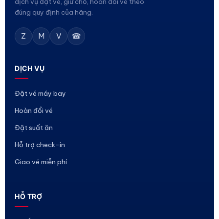
dịch vụ đặt vé, giữ chỗ, hoàn đổi vé theo
đúng quy định của hãng.
Z
M
V
☎
DỊCH VỤ
Đặt vé máy bay
Hoàn đổi vé
Đặt suất ăn
Hỗ trợ check-in
Giao vé miễn phí
HỖ TRỢ