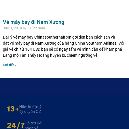
Vé máy bay đi Nam Xương
30/01/2018
3 Bình luận
Đại lý vé máy bay Chinasouthernair xin gởi đến bạn cách săn và
đặt vé máy bay đi Nam Xương của hãng China Southern Airlines. Với
giá vé chỉ từ 104 USD bạn sẽ có ngay tấm vé mình cần để khám phá
Lăng mộ Tần Thủy Hoàng huyền bí, chiêm ngưỡng vẻ
Chi tiết »
Năm là đại lý
13+
ủy quyền CZ
Hỗ trợ đổi
24/7
hoàn vé