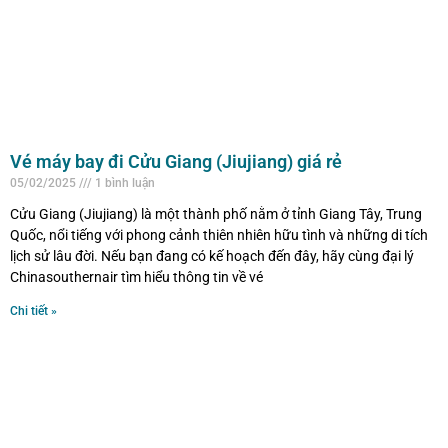
Vé máy bay đi Cửu Giang (Jiujiang) giá rẻ
05/02/2025
1 bình luận
Cửu Giang (Jiujiang) là một thành phố nằm ở tỉnh Giang Tây, Trung
Quốc, nổi tiếng với phong cảnh thiên nhiên hữu tình và những di tích
lịch sử lâu đời. Nếu bạn đang có kế hoạch đến đây, hãy cùng đại lý
Chinasouthernair tìm hiểu thông tin về vé
Chi tiết »