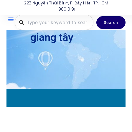
222 Nguyễn Thái Bình, P. Bảy Hiền, TP.HCM
Nhảy
1900 0191
tới
nội
Search
dung
Trang Chủ
Tuyến Bay
Dịch Vụ
Khuyến Mãi
Thông Tin Du Lịch
Hành Lý
giang tây