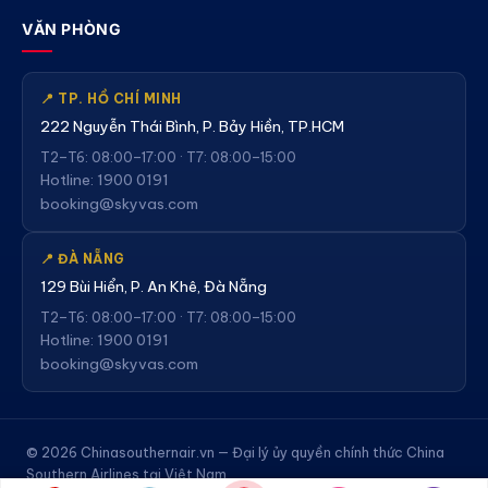
VĂN PHÒNG
📍 TP. HỒ CHÍ MINH
222 Nguyễn Thái Bình, P. Bảy Hiền, TP.HCM
T2–T6: 08:00–17:00 · T7: 08:00–15:00
Hotline: 1900 0191
booking@skyvas.com
📍 ĐÀ NẴNG
129 Bùi Hiển, P. An Khê, Đà Nẵng
T2–T6: 08:00–17:00 · T7: 08:00–15:00
Hotline: 1900 0191
booking@skyvas.com
© 2026 Chinasouthernair.vn — Đại lý ủy quyền chính thức China
Southern Airlines tại Việt Nam.