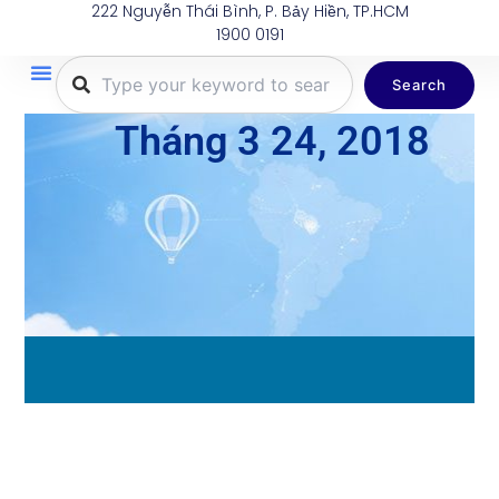
222 Nguyễn Thái Bình, P. Bảy Hiền, TP.HCM
Nhảy
1900 0191
tới
nội
Search
dung
Trang Chủ
Tuyến Bay
Dịch Vụ
Khuyến Mãi
Thông Tin Du Lịch
Hành Lý
Tháng 3 24, 2018