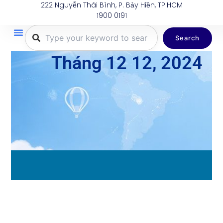
222 Nguyễn Thái Bình, P. Bảy Hiền, TP.HCM
Nhảy
1900 0191
tới
nội
Search
dung
Trang Chủ
Tuyến Bay
Dịch Vụ
Khuyến Mãi
Thông Tin Du Lịch
Hành Lý
Tháng 12 12, 2024