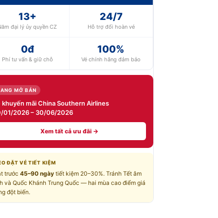
13+
24/7
Năm đại lý ủy quyền CZ
Hỗ trợ đổi hoàn vé
0đ
100%
Phí tư vấn & giữ chỗ
Vé chính hãng đảm bảo
ĐANG MỞ BÁN
 khuyến mãi China Southern Airlines
/01/2026 – 30/06/2026
Xem tất cả ưu đãi →
O ĐẶT VÉ TIẾT KIỆM
t trước
45–90 ngày
tiết kiệm 20–30%. Tránh Tết âm
ch và Quốc Khánh Trung Quốc — hai mùa cao điểm giá
ng đột biến.