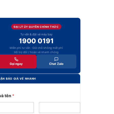
ĐẠI LÝ ỦY QUYỀN CHÍNH THỨC
Tư vấn & đặt vé máy bay
1900 0191
Miễn phí tư vấn · Giữ chỗ không mất phí
Hỗ trợ đổi / hoàn vé nhanh chóng
Gọi ngay
Chat Zalo
ẬN BÁO GIÁ VÉ NHANH
và tên
*