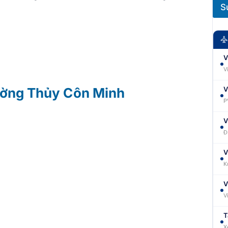
S
V
V
V
rường Thủy Côn Minh
P
V
Đ
V
K
V
V
T
X