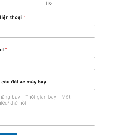
Họ
điện thoại
*
il
*
 cầu đặt vé máy bay