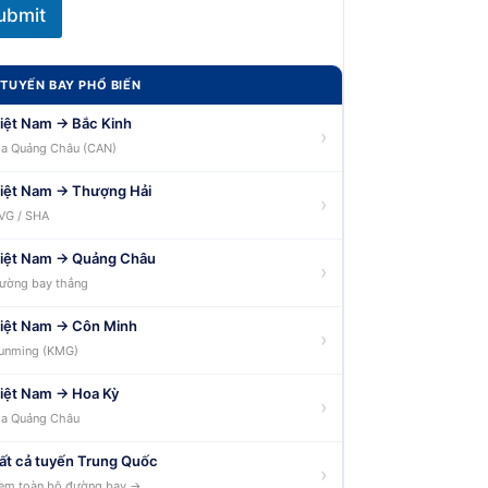
ubmit
TUYẾN BAY PHỔ BIẾN
iệt Nam → Bắc Kinh
›
ia Quảng Châu (CAN)
iệt Nam → Thượng Hải
›
VG / SHA
iệt Nam → Quảng Châu
›
ường bay thẳng
iệt Nam → Côn Minh
›
unming (KMG)
iệt Nam → Hoa Kỳ
›
ia Quảng Châu
ất cả tuyến Trung Quốc
›
em toàn bộ đường bay →