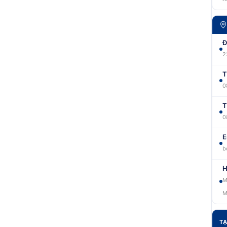
Đ
2
T
0
T
0
E
b
H
M
M
TẠ