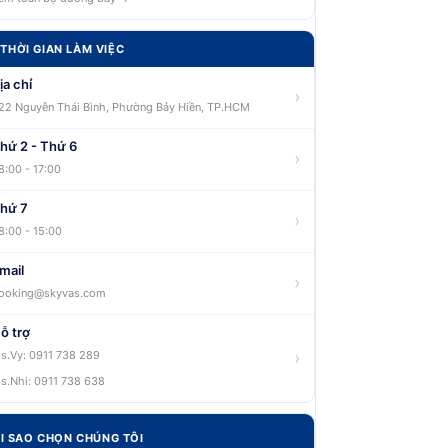
THỜI GIAN LÀM VIỆC
ịa chỉ
›
22 Nguyễn Thái Bình, Phường Bảy Hiền, TP.HCM
hứ 2 - Thứ 6
›
8:00 - 17:00
hứ 7
›
8:00 - 15:00
mail
›
ooking@skyvas.com
ỗ trợ
›
s.Vy: 0911 738 289
s.Nhi: 0911 738 638
I SAO CHỌN CHÚNG TÔI