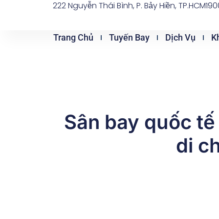
222 Nguyễn Thái Bình, P. Bảy Hiền, TP.HCM
190
Nhảy
tới
nội
Trang Chủ
Tuyến Bay
Dịch Vụ
K
dung
Sân bay quốc tế
di c