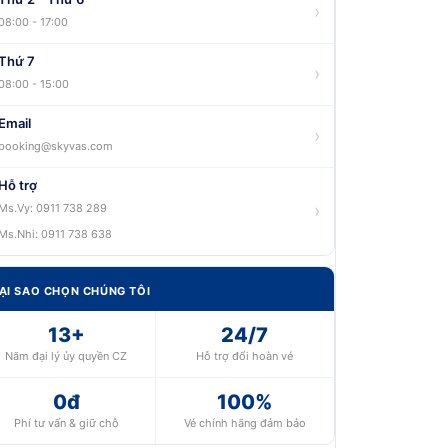
›
08:00 - 17:00
Thứ 7
›
08:00 - 15:00
Email
›
booking@skyvas.com
Hỗ trợ
›
Ms.Vy: 0911 738 289
Ms.Nhi: 0911 738 638
ẠI SAO CHỌN CHÚNG TÔI
13+
24/7
Năm đại lý ủy quyền CZ
Hỗ trợ đổi hoàn vé
0đ
100%
Phí tư vấn & giữ chỗ
Vé chính hãng đảm bảo