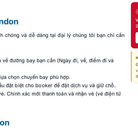
ondon
V
2
 chóng và dễ dàng tại đại lý chúng tôi bạn chỉ cần
M
 về đường bay bạn cần (Ngày đi, về, điểm đi và
Đ
v
đ
 lựa chọn chuyến bay phù hợp.
ầu đặt biệt cho booker để đặt dịch vụ và giữ chỗ.
 vé. Chính xác mới thanh toán và nhận vé (vé điện tử
don