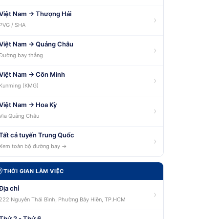
Việt Nam → Thượng Hải
›
PVG / SHA
Việt Nam → Quảng Châu
›
Đường bay thẳng
Việt Nam → Côn Minh
›
Kunming (KMG)
Việt Nam → Hoa Kỳ
›
Via Quảng Châu
Tất cả tuyến Trung Quốc
›
Xem toàn bộ đường bay →
THỜI GIAN LÀM VIỆC
Địa chỉ
›
222 Nguyễn Thái Bình, Phường Bảy Hiền, TP.HCM
Thứ 2 - Thứ 6