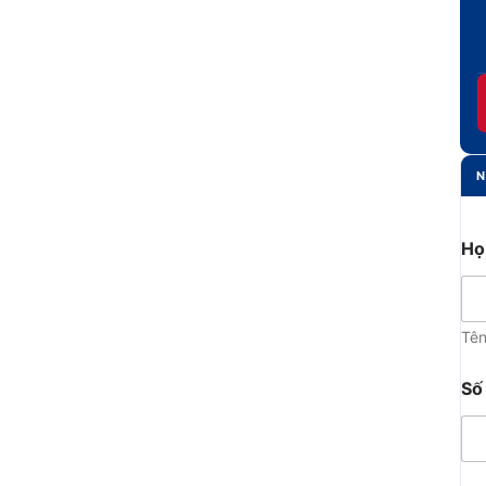
N
Họ
Tê
Số