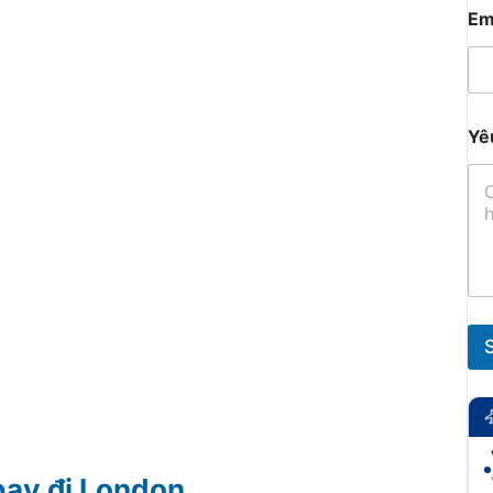
Em
Yê
bay đi London