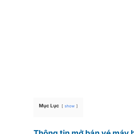
Mục Lục
show
Thông tin mở bán vé máy 