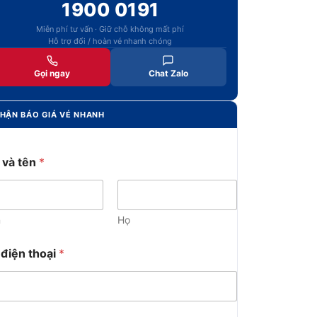
1900 0191
Miễn phí tư vấn · Giữ chỗ không mất phí
Hỗ trợ đổi / hoàn vé nhanh chóng
Gọi ngay
Chat Zalo
HẬN BÁO GIÁ VÉ NHANH
 và tên
*
n
Họ
 điện thoại
*