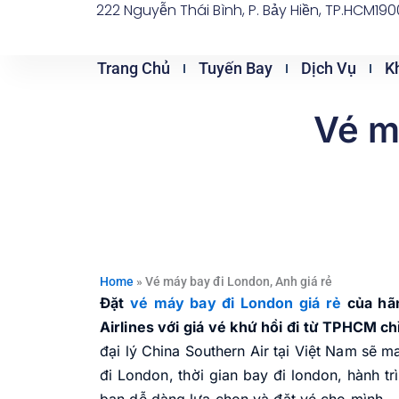
222 Nguyễn Thái Bình, P. Bảy Hiền, TP.HCM
190
Nhảy
tới
nội
Trang Chủ
Tuyến Bay
Dịch Vụ
K
dung
Vé m
Home
»
Vé máy bay đi London, Anh giá rẻ
Đặt
vé máy bay đi London giá rẻ
của hãn
Airlines với giá vé khứ hồi đi từ TPHCM ch
đại lý China Southern Air tại Việt Nam sẽ m
đi London, thời gian bay đi london, hành t