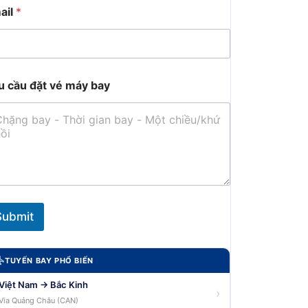
ail
*
u cầu đặt vé máy bay
Submit
TUYẾN BAY PHỔ BIẾN
Việt Nam → Bắc Kinh
›
Via Quảng Châu (CAN)