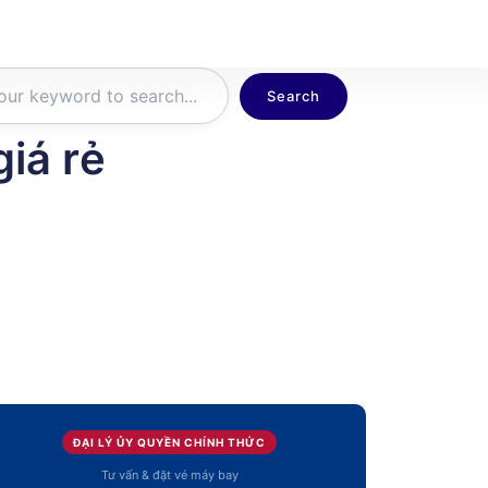
Search
iá rẻ
ĐẠI LÝ ỦY QUYỀN CHÍNH THỨC
Tư vấn & đặt vé máy bay