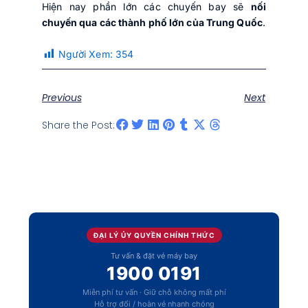
Hiện nay phần lớn các chuyến bay sẽ
nối
chuyến qua các thành phố lớn của Trung Quốc
.
Người Xem:
354
Previous
Next
Share the Post:
ĐẠI LÝ ỦY QUYỀN CHÍNH THỨC
Tư vấn & đặt vé máy bay
1900 0191
Miễn phí tư vấn · Giữ chỗ không mất phí
Hỗ trợ đổi / hoàn vé nhanh chóng