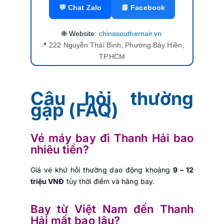
💬 Chat Zalo
📘 Facebook
🌐 Website:
chinasouthernair.vn
📍 222 Nguyễn Thái Bình, Phường Bảy Hiền,
TP.HCM
Câu hỏi thường
gặp (FAQ)
Vé máy bay đi Thanh Hải bao
nhiêu tiền?
Giá vé khứ hồi thường dao động khoảng
9 – 12
triệu VNĐ
tùy thời điểm và hãng bay.
Bay từ Việt Nam đến Thanh
Hải mất bao lâu?