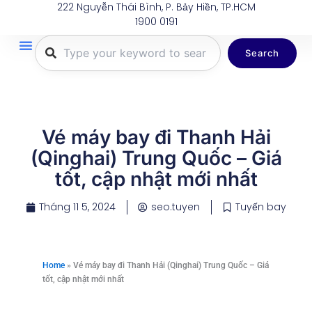
222 Nguyễn Thái Bình, P. Bảy Hiền, TP.HCM
Nhảy
1900 0191
tới
nội
Search
dung
Trang Chủ
Tuyến Bay
Dịch Vụ
Khuyến Mãi
Thông Tin Du Lịch
Hành Lý
Vé máy bay đi Thanh Hải
(Qinghai) Trung Quốc – Giá
tốt, cập nhật mới nhất
Tháng 11 5, 2024
seo.tuyen
Tuyến bay
Home
»
Vé máy bay đi Thanh Hải (Qinghai) Trung Quốc – Giá
tốt, cập nhật mới nhất