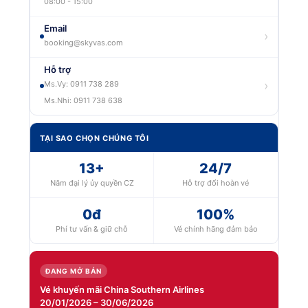
08:00 - 15:00
Email
›
booking@skyvas.com
Hỗ trợ
›
Ms.Vy: 0911 738 289
Ms.Nhi: 0911 738 638
TẠI SAO CHỌN CHÚNG TÔI
13+
24/7
Năm đại lý ủy quyền CZ
Hỗ trợ đổi hoàn vé
0đ
100%
Phí tư vấn & giữ chỗ
Vé chính hãng đảm bảo
ĐANG MỞ BÁN
Vé khuyến mãi China Southern Airlines
20/01/2026 – 30/06/2026