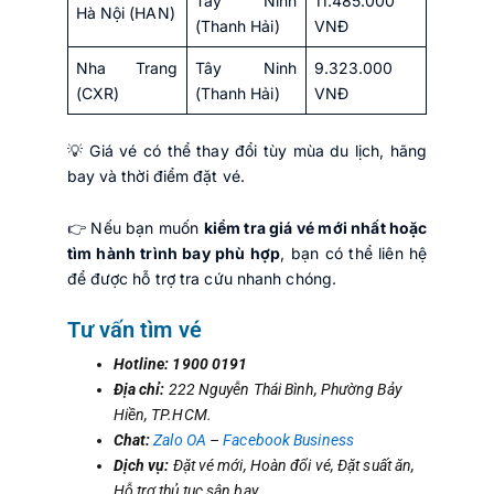
Tây Ninh
11.485.000
Hà Nội (HAN)
(Thanh Hải)
VNĐ
Nha Trang
Tây Ninh
9.323.000
(CXR)
(Thanh Hải)
VNĐ
💡 Giá vé có thể thay đổi tùy mùa du lịch, hãng
bay và thời điểm đặt vé.
👉 Nếu bạn muốn
kiểm tra giá vé mới nhất hoặc
tìm hành trình bay phù hợp
, bạn có thể liên hệ
để được hỗ trợ tra cứu nhanh chóng.
Tư vấn tìm vé
Hotline: 1900 0191
Địa chỉ:
222 Nguyễn Thái Bình, Phường Bảy
Hiền, TP.HCM.
Chat:
Zalo OA
–
Facebook Business
Dịch vụ:
Đặt vé mới, Hoàn đổi vé, Đặt suất ăn,
Hỗ trợ thủ tục sân bay.