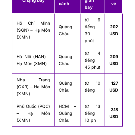
Chặng bay
gian
cảnh
vé
bay
từ 6
Hồ Chí Minh
Quảng
tiếng
202
(SGN) – Hạ Môn
Châu
30
USD
(XMN)
phút
từ 4
Hà Nội (HAN) –
Quảng
209
tiếng
Hạ Môn (XMN)
Châu
USD
45 phút
Nha Trang
Quảng
từ 10
127
(CXR) – Hạ Môn
Châu
tiếng
USD
(XMN)
Phú Quốc (PQC)
HCM –
từ 13
318
– Hạ Môn
Quảng
tiếng
USD
(XMN)
Châu
10 ph