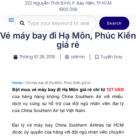
222 Nguyễn Thái Bình, P. Bảy Hiền, TP.HCM
Nhảy
1900 0191
tới
nội
Search
dung
Trang Chủ
Tuyến Bay
Dịch Vụ
Khuyến Mãi
Thông Tin Du Lịch
Hành Lý
Vé máy bay đi Hạ Môn, Phúc Kiến
giá rẻ
Tháng 10 28, 2015
admin
Tuyến bay
Home
»
Vé máy bay đi Hạ Môn, Phúc Kiến giá rẻ
Đặt mua vé máy bay đi Hạ Môn giá rẻ chỉ từ
127 USD
của hãng hàng không China Southern Air với nhiều
dịch vụ cùng sự hỗ trợ của đội ngũ nhân viên đại lý
của China Southern Air tại Việt Nam.
Đại lý vé máy bay China Southern Airlines tại HCM
được ủy quyền của hãng với đội ngũ nhân viên chuyên