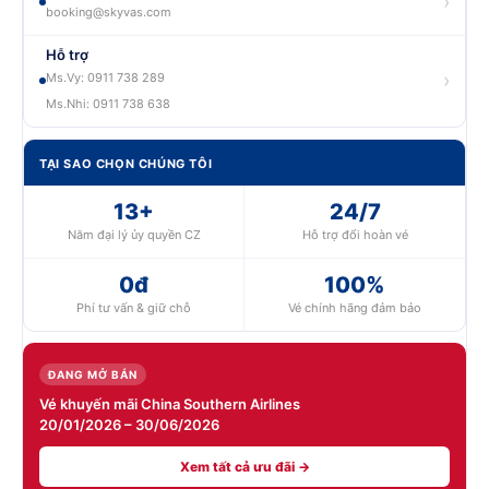
›
booking@skyvas.com
Hỗ trợ
›
Ms.Vy: 0911 738 289
Ms.Nhi: 0911 738 638
TẠI SAO CHỌN CHÚNG TÔI
13+
24/7
Năm đại lý ủy quyền CZ
Hỗ trợ đổi hoàn vé
0đ
100%
Phí tư vấn & giữ chỗ
Vé chính hãng đảm bảo
ĐANG MỞ BÁN
Vé khuyến mãi China Southern Airlines
20/01/2026 – 30/06/2026
Xem tất cả ưu đãi →