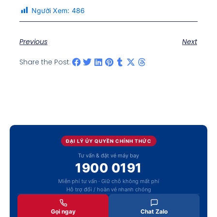
Người Xem:
486
Previous
Next
Share the Post:
ĐẠI LÝ ỦY QUYỀN CHÍNH THỨC
Tư vấn & đặt vé máy bay
1900 0191
Miễn phí tư vấn · Giữ chỗ không mất phí
Hỗ trợ đổi / hoàn vé nhanh chóng
Gọi ngay
Chat Zalo