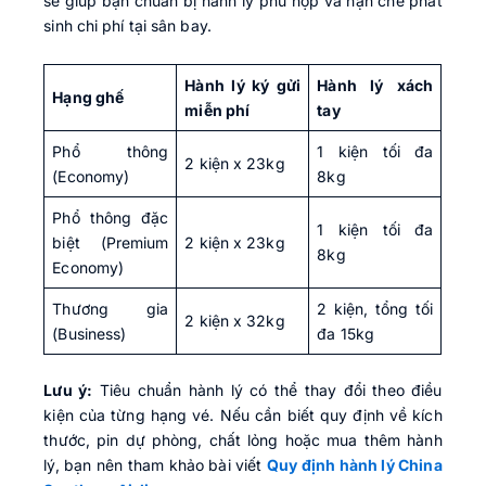
sẽ giúp bạn chuẩn bị hành lý phù hợp và hạn chế phát
sinh chi phí tại sân bay.
Hành lý ký gửi
Hành lý xách
Hạng ghế
miễn phí
tay
Phổ thông
1 kiện tối đa
2 kiện x 23kg
(Economy)
8kg
Phổ thông đặc
1 kiện tối đa
biệt (Premium
2 kiện x 23kg
8kg
Economy)
Thương gia
2 kiện, tổng tối
2 kiện x 32kg
(Business)
đa 15kg
Lưu ý:
Tiêu chuẩn hành lý có thể thay đổi theo điều
kiện của từng hạng vé. Nếu cần biết quy định về kích
thước, pin dự phòng, chất lỏng hoặc mua thêm hành
lý, bạn nên tham khảo bài viết
Quy định hành lý China