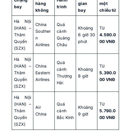
hàng
gian
một
bay
trình
không
bay
chiều từ
Hà Nội
China
Quá
(HAN) –
Khoảng
Từ
Souther
cảnh
Thâm
6 giờ 30
4.590.0
n
Quảng
Quyến
phút
00 VNĐ
Airlines
Châu
(SZX)
Hà Nội
Quá
(HAN) –
China
Từ
cảnh
Khoảng
Thâm
Eastern
5.390.0
Thượng
8 giờ
Quyến
Airlines
00 VNĐ
Hải
(SZX)
Hà Nội
(HAN) –
Quá
Từ
Air
Khoảng
Thâm
cảnh
5.790.0
China
9 giờ
Quyến
Bắc Kinh
00 VNĐ
(SZX)