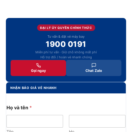
ĐẠI LÝ ỦY QUYỀN CHÍNH THỨC
Tư vấn & đặt vé máy bay
1900 0191
Miễn phí tư vấn · Giữ chỗ không mất phí
Hỗ trợ đổi / hoàn vé nhanh chóng
Gọi ngay
Chat Zalo
NHẬN BÁO GIÁ VÉ NHANH
Họ và tên
*
Tên
Họ