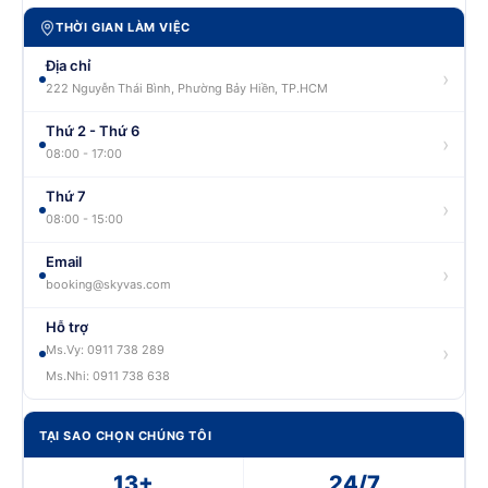
THỜI GIAN LÀM VIỆC
Địa chỉ
›
222 Nguyễn Thái Bình, Phường Bảy Hiền, TP.HCM
Thứ 2 - Thứ 6
›
08:00 - 17:00
Thứ 7
›
08:00 - 15:00
Email
›
booking@skyvas.com
Hỗ trợ
›
Ms.Vy: 0911 738 289
Ms.Nhi: 0911 738 638
TẠI SAO CHỌN CHÚNG TÔI
13+
24/7