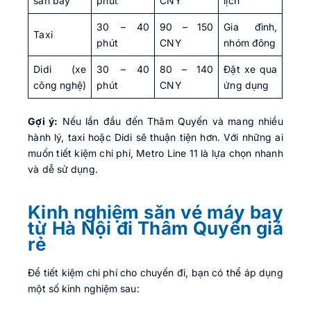
sân bay
phút
CNY
lịch
30 – 40
90 – 150
Gia đình,
Taxi
phút
CNY
nhóm đông
Didi (xe
30 – 40
80 – 140
Đặt xe qua
công nghệ)
phút
CNY
ứng dụng
Gợi ý:
Nếu lần đầu đến Thâm Quyến và mang nhiều
hành lý, taxi hoặc Didi sẽ thuận tiện hơn. Với những ai
muốn tiết kiệm chi phí, Metro Line 11 là lựa chọn nhanh
và dễ sử dụng.
Kinh nghiệm săn vé máy bay
từ Hà Nội đi Thâm Quyến giá
rẻ
Để tiết kiệm chi phí cho chuyến đi, bạn có thể áp dụng
một số kinh nghiệm sau: