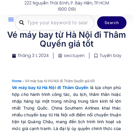
222 Nguyễn Thái Bình, P. Bảy Hiền, TP.HCM
Nhảy
1900 0191
tới
nội
Search
dung
Trang Chủ
Tuyến Bay
Dịch Vụ
Khuyến Mãi
Thông Tin Du Lịch
Hành Lý
Vé máy bay từ Hà Nội đi Thâm
Quyến giá tốt
Tháng 3 1, 2024
seo.tuyen
Tuyến bay
Home
»
Vé máy bay từ Hà Nội đi Thâm Quyến giá tốt
Vé máy bay từ Hà Nội đi Thâm Quyến
là lựa chọn phù
hợp cho hành trình công tác, du lịch, thăm thân hoặc
nhập hàng tại một trong những trung tâm kinh tế lớn
nhất Trung Quốc. China Southern Airlines khai thác
nhiều chuyến bay từ Hà Nội với điểm nối chuyến thuận
tiện tại Quảng Châu, mang đến lịch trình linh hoạt và
mức giá cạnh tranh. Là đại lý ủy quyền chính thức của